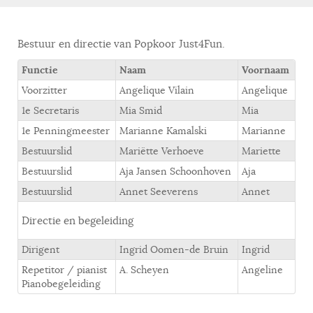
Bestuur en directie van Popkoor Just4Fun.
Functie
Naam
Voornaam
Voorzitter
Angelique Vilain
Angelique
1e Secretaris
Mia Smid
Mia
1e Penningmeester
Marianne Kamalski
Marianne
Bestuurslid
Mariëtte Verhoeve
Mariette
Bestuurslid
Aja Jansen Schoonhoven
Aja
Bestuurslid
Annet Seeverens
Annet
Directie en begeleiding
Dirigent
Ingrid Oomen-de Bruin
Ingrid
Repetitor / pianist
A. Scheyen
Angeline
Pianobegeleiding